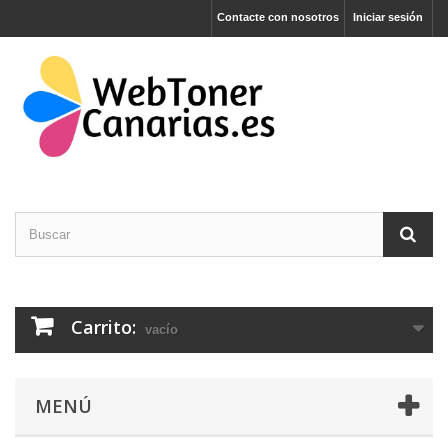
Contacte con nosotros
Iniciar sesión
Carrito:
vacío
MENÚ