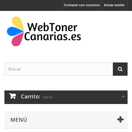
Contacte con nosotros
Iniciar sesión
Carrito:
vacío
MENÚ