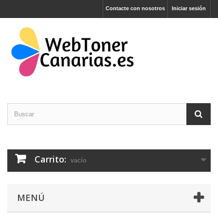
Contacte con nosotros
Iniciar sesión
Carrito:
vacío
MENÚ