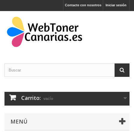
Contacte con nosotros
Iniciar sesión
Carrito:
vacío
MENÚ