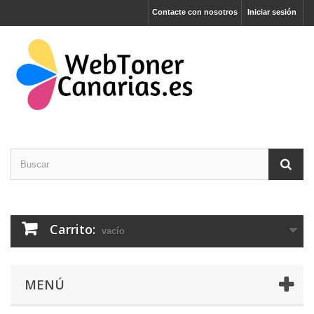
Contacte con nosotros
Iniciar sesión
Carrito:
vacío
MENÚ