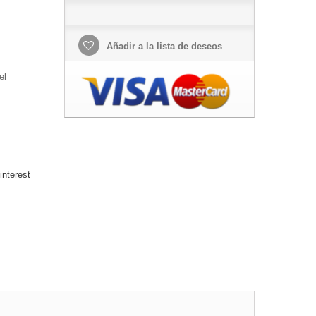
Añadir a la lista de deseos
el
nterest