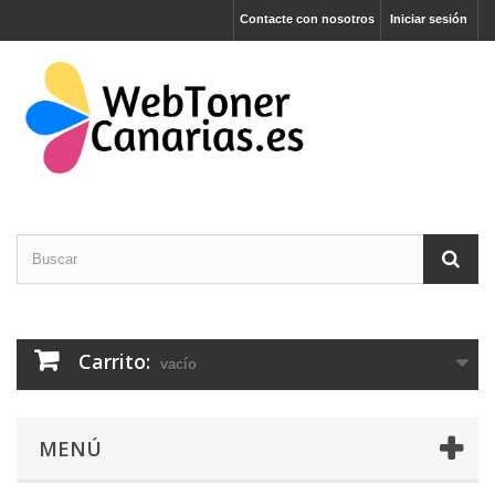
Contacte con nosotros
Iniciar sesión
Carrito:
vacío
MENÚ