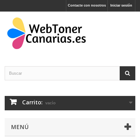
Contacte con nosotros
Iniciar sesión
Carrito:
vacío
MENÚ