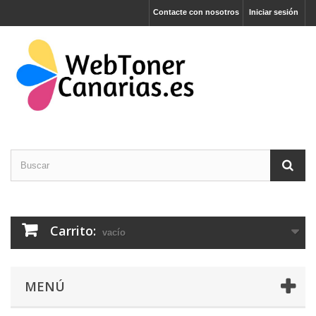
Contacte con nosotros
Iniciar sesión
Carrito:
vacío
MENÚ