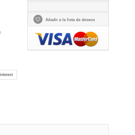
Añadir a la lista de deseos
l
nterest