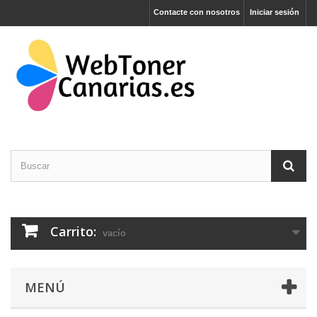
Contacte con nosotros
Iniciar sesión
Carrito:
vacío
MENÚ