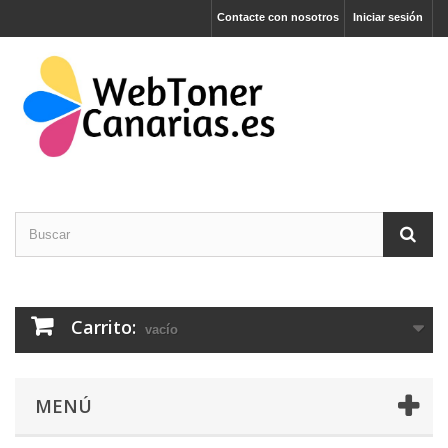
Contacte con nosotros
Iniciar sesión
Carrito:
vacío
MENÚ