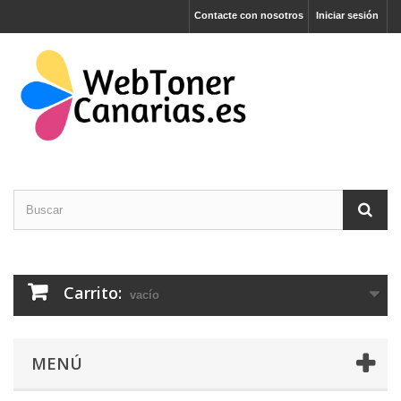
Contacte con nosotros
Iniciar sesión
Carrito:
vacío
MENÚ