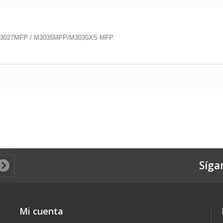
 / M3027MFP / M3035MFP/M3035XS MFP
Síga
Mi cuenta