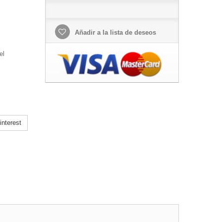
Añadir a la lista de deseos
el
nterest