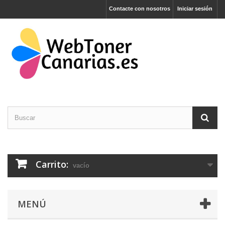
Contacte con nosotros
Iniciar sesión
Carrito:
vacío
MENÚ