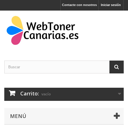
Contacte con nosotros
Iniciar sesión
Carrito:
vacío
MENÚ