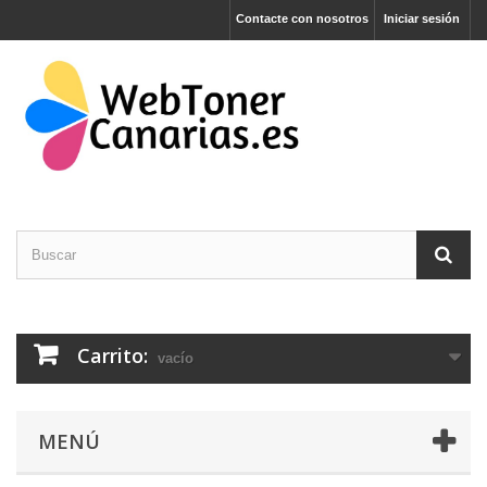
Contacte con nosotros
Iniciar sesión
Carrito:
vacío
MENÚ