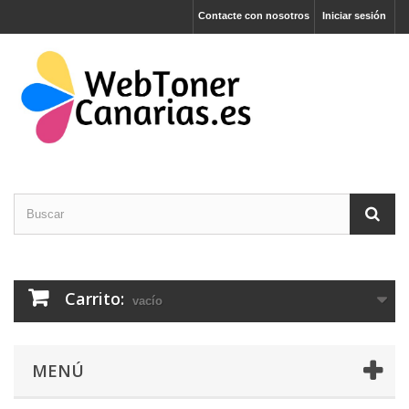
Contacte con nosotros
Iniciar sesión
Carrito:
vacío
MENÚ