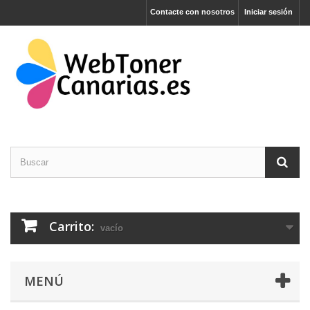
Contacte con nosotros
Iniciar sesión
Carrito:
vacío
MENÚ