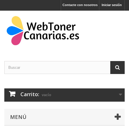
Contacte con nosotros
Iniciar sesión
Carrito:
vacío
MENÚ