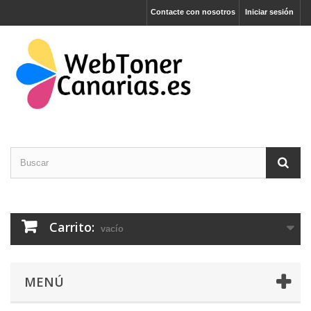
Contacte con nosotros
Iniciar sesión
Carrito:
vacío
MENÚ