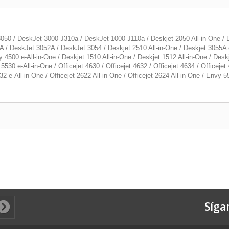
50 / DeskJet 3000 J310a / DeskJet 1000 J110a / Deskjet 2050 All-in-One / De
 / DeskJet 3052A / DeskJet 3054 / Deskjet 2510 All-in-One / Deskjet 3055A e
 4500 e-All-in-One / Deskjet 1510 All-in-One / Deskjet 1512 All-in-One / Desk
 5530 e-All-in-One / Officejet 4630 / Officejet 4632 / Officejet 4634 / Officejet
 e-All-in-One / Officejet 2622 All-in-One / Officejet 2624 All-in-One / Envy 5
Síga