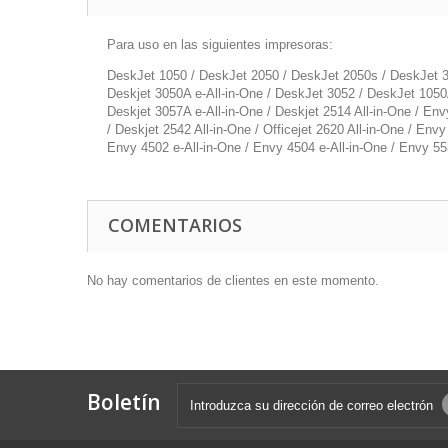
Para uso en las siguientes impresoras:
DeskJet 1050 / DeskJet 2050 / DeskJet 2050s / DeskJet 30
Deskjet 3050A e-All-in-One / DeskJet 3052 / DeskJet 1050A
Deskjet 3057A e-All-in-One / Deskjet 2514 All-in-One / Envy
/ Deskjet 2542 All-in-One / Officejet 2620 All-in-One / Envy
Envy 4502 e-All-in-One / Envy 4504 e-All-in-One / Envy 5532
COMENTARIOS
No hay comentarios de clientes en este momento.
Boletín