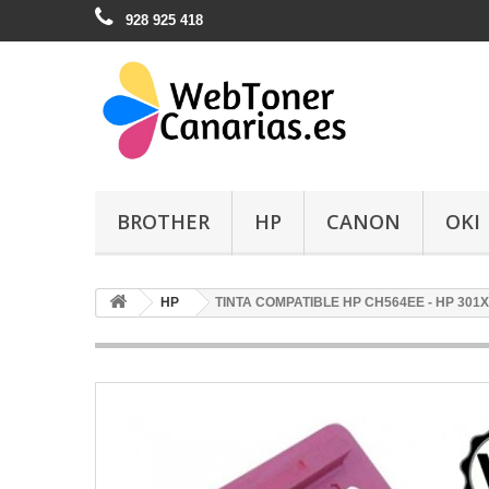
928 925 418
BROTHER
HP
CANON
OKI
HP
TINTA COMPATIBLE HP CH564EE - HP 301