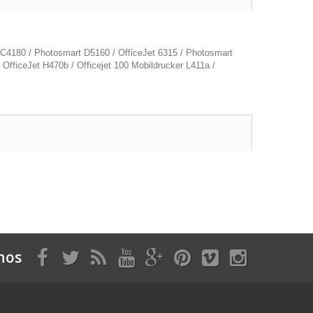
 C4180 / Photosmart D5160 / OfficeJet 6315 / Photosmart
OfficeJet H470b / Officejet 100 Mobildrucker L411a /
nos