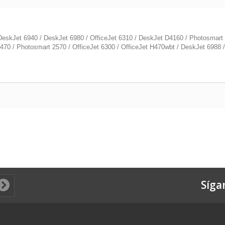
eskJet 6940 / DeskJet 6980 / OfficeJet 6310 / DeskJet D4160 / Photosmart
70 / Photosmart 2570 / OfficeJet 6300 / OfficeJet H470wbt / DeskJet 6988 / 
Síga