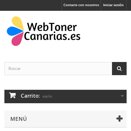
Contacte con nosotros
Iniciar sesión
Carrito:
vacío
MENÚ