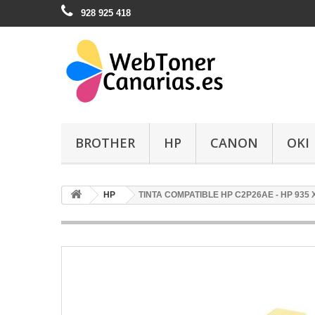
928 925 418
BROTHER
HP
CANON
OKI
HP
TINTA COMPATIBLE HP C2P26AE - HP 935