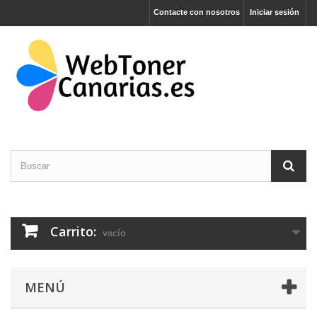
Contacte con nosotros
Iniciar sesión
Carrito:
vacío
MENÚ