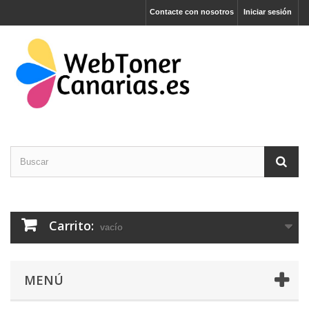
Contacte con nosotros
Iniciar sesión
Carrito:
vacío
MENÚ