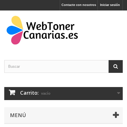
Contacte con nosotros
Iniciar sesión
Carrito:
vacío
MENÚ