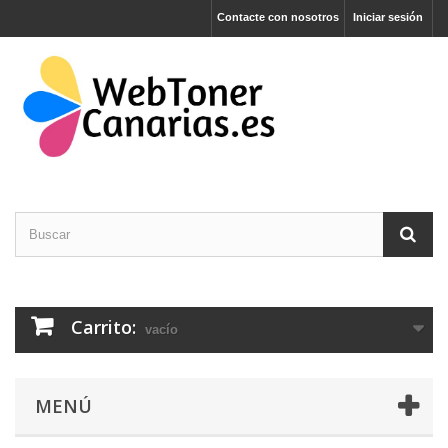
Contacte con nosotros
Iniciar sesión
Carrito:
vacío
MENÚ