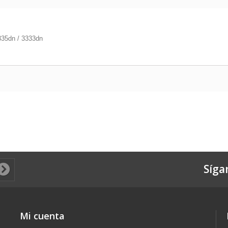
3335dn / 3333dn
Síga
Mi cuenta