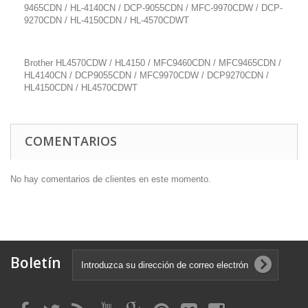
9465CDN / HL-4140CN / DCP-9055CDN / MFC-9970CDW / DCP-
9270CDN / HL-4150CDN / HL-4570CDWT
Brother HL4570CDW / HL4150 / MFC9460CDN / MFC9465CDN /
HL4140CN / DCP9055CDN / MFC9970CDW / DCP9270CDN /
HL4150CDN / HL4570CDWT
COMENTARIOS
No hay comentarios de clientes en este momento.
Boletín