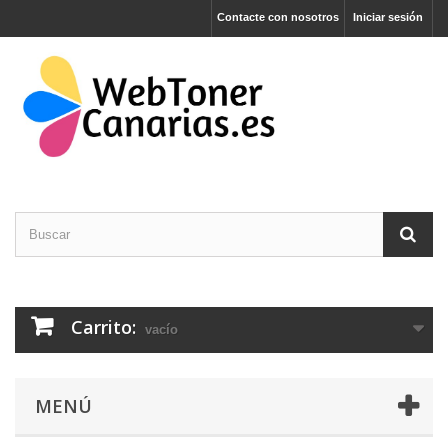
Contacte con nosotros
Iniciar sesión
Carrito:
vacío
MENÚ