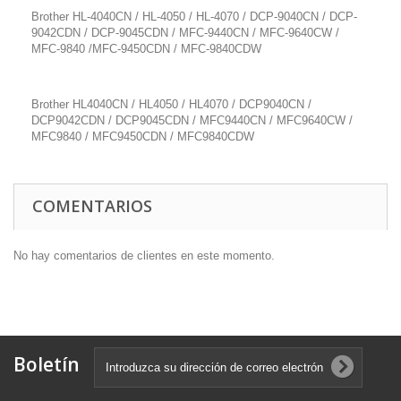
Brother HL-4040CN / HL-4050 / HL-4070 / DCP-9040CN / DCP-
9042CDN / DCP-9045CDN / MFC-9440CN / MFC-9640CW /
MFC-9840 /MFC-9450CDN / MFC-9840CDW
Brother HL4040CN / HL4050 / HL4070 / DCP9040CN /
DCP9042CDN / DCP9045CDN / MFC9440CN / MFC9640CW /
MFC9840 / MFC9450CDN / MFC9840CDW
COMENTARIOS
No hay comentarios de clientes en este momento.
Boletín