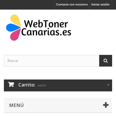
Contacte con nosotros
Iniciar sesión
Carrito:
vacío
MENÚ