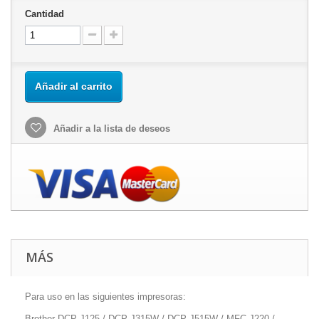
Cantidad
Añadir al carrito
Añadir a la lista de deseos
MÁS
Para uso en las siguientes impresoras:
Brother DCP-J125 / DCP-J315W / DCP-J515W / MFC-J220 /