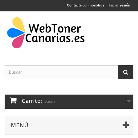
Contacte con nosotros
Iniciar sesión
Carrito:
vacío
MENÚ