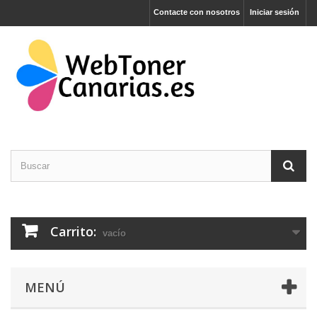
Contacte con nosotros
Iniciar sesión
Carrito:
vacío
MENÚ