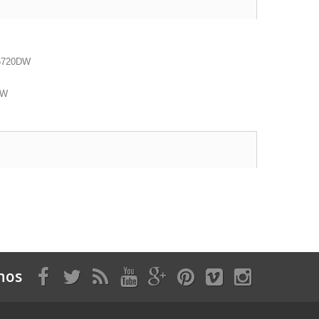
J6720DW
DW
nos