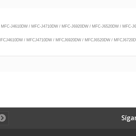
 / MFC-J4610DW / MFC-J4710DW / MFC-J6920DW / MFC-J6520DW / MFC-
 MFCJ4610DW / MFCJ4710DW / MFCJ6920DW / MFCJ6520DW / MFCJ6720
Síga