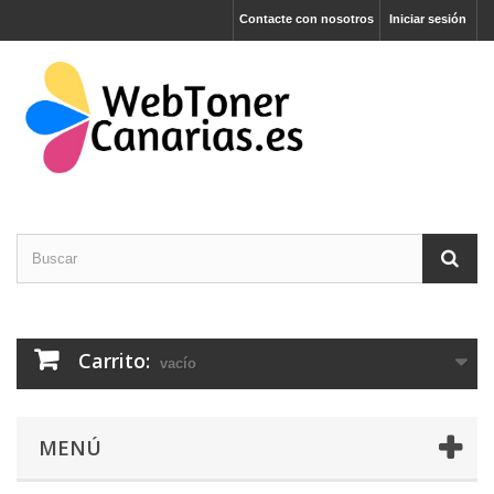
Contacte con nosotros
Iniciar sesión
Carrito:
vacío
MENÚ