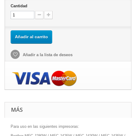
Cantidad
Añadir al carrito
Añadir a la lista de deseos
MÁS
Para uso en las siguientes impresoras:
Brother MFC-J280W / MFC-J425W / MFC-J430W / MFC-J435W /