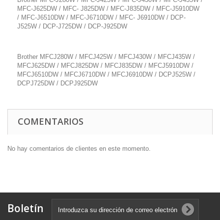
MFC-J625DW / MFC- J825DW / MFC-J835DW / MFC-J5910DW
/ MFC-J6510DW / MFC-J6710DW / MFC- J6910DW / DCP-
J525W / DCP-J725DW / DCP-J925DW
Brother MFCJ280W / MFCJ425W / MFCJ430W / MFCJ435W /
MFCJ625DW / MFCJ825DW / MFCJ835DW / MFCJ5910DW /
MFCJ6510DW / MFCJ6710DW / MFCJ6910DW / DCPJ525W /
DCPJ725DW / DCPJ925DW
COMENTARIOS
No hay comentarios de clientes en este momento.
Boletín