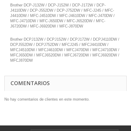
Brother DCP-J132W / DCP-J152W / DCP-J172W / DCP-
J4110DW / DCP-J552DW / DCP-J752DW / MFC-J245 / MFC-
J4410DW / MFC-J4510DW / MFC-J4610DW / MFC-J470DW /
MFC-J4710DW / MFC-J650DW / MFC-J6520DW / MFC-
J6720DW / MFC-J6920DW / MFC-J870DW
Brother DCPJ132W / DCPJ152W / DCPJ172W / DCPJ4110DW /
DCPJ552DW / DCPJ752DW / MFCJ245 / MFCJ4410DW /
MFCJ4510DW / MFCJ4610DW / MFCJ470DW / MFCJ4710DW /
MFCJ650DW / MFCJ6520DW / MFCJ6720DW / MFCJ6920DW /
MFCJ870DW
COMENTARIOS
No hay comentarios de clientes en este momento.