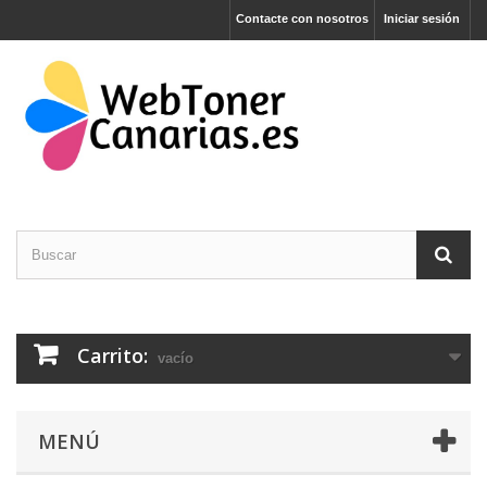
Contacte con nosotros
Iniciar sesión
Carrito:
vacío
MENÚ