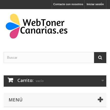
Contacte con nosotros
Iniciar sesión
Carrito:
vacío
MENÚ